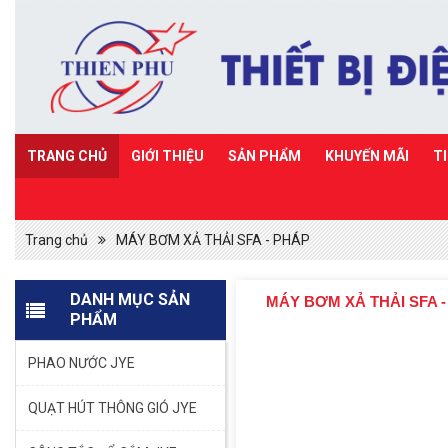
TRANG CHỦ
GIỚI THIỆU
SẢN PHẨM
KHUYẾN MÃI
T
Trang chủ
MÁY BƠM XẢ THẢI SFA - PHÁP
DANH MỤC SẢN
MÁY BƠM XẢ THẢI SFA 
PHẨM
PHAO NƯỚC JYE
QUẠT HÚT THÔNG GIÓ JYE