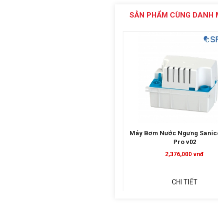
SẢN PHẨM CÙNG DANH 
Máy Bơm Xả Thoát Nước Ngưng Điều
Máy Bơm Nước Ngưng Sanic
Hòa Sanicondens Clim Mini S
Pro v02
2,041,200 vnđ
2,376,000 vnđ
CHI TIẾT
CHI TIẾT