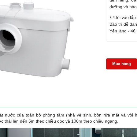
tắm riêng. Cấ
dưỡng và bảo 
4 lối vào lắ
Bảo trì dễ dà
Yên lặng - 46
Mua hàng
 nước của toàn bộ phòng tắm (nhà vệ sinh, bồn rửa mặt và vòi h
c thải lên đến 5
m theo chiều dọc và 100
m theo chiều ngang.