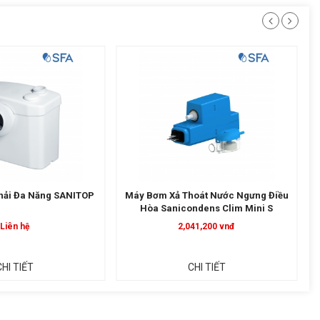
hải Đa Năng SANITOP
Máy Bơm Xả Thoát Nước Ngưng Điều
Hòa Sanicondens Clim Mini S
Liên hệ
2,041,200 vnđ
CHI TIẾT
CHI TIẾT