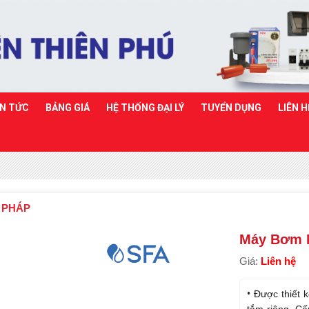
IN TỨC
BẢNG GIÁ
HỆ THỐNG ĐẠI LÝ
TUYỂN DỤNG
LIÊN H
- PHÁP
Máy Bơm N
Giá:
Liên hệ
Được thiết k