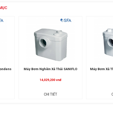
MỤC
ondens
Máy Bơm Nghiền Xả Thải SANIFLO
Máy Bơm Xả T
14,029,200 vnđ
CHI TIẾT