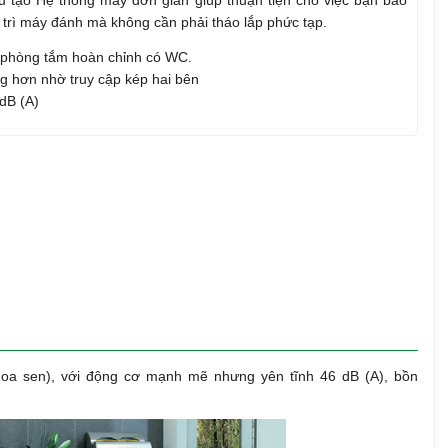
u tạo Hệ thống máy đơn giản giúp thuận tiện cho việc bạn bảo
trì máy đánh mà không cần phải tháo lắp phức tạp.
p phòng tắm hoàn chỉnh có WC.
ng hơn nhờ truy cập kép hai bên
 dB (A)
oa sen), v
ới động cơ mạnh mẽ nhưng yên tĩnh
46 dB (A)
, bồn