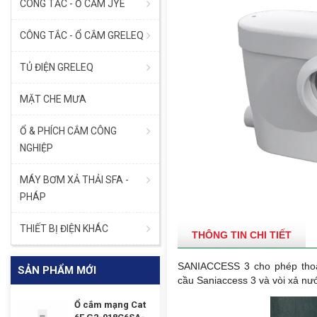
CÔNG TẮC - Ổ CẮM JYE
CÔNG TẮC - Ổ CẮM GRELEQ
TỦ ĐIỆN GRELEQ
MẶT CHE MƯA
Ổ & PHÍCH CẮM CÔNG
NGHIỆP
MÁY BƠM XẢ THẢI SFA -
PHÁP
THIẾT BỊ ĐIỆN KHÁC
THÔNG TIN CHI TIẾT
SANIACCESS 3 cho phép thoát
SẢN PHẨM MỚI
cầu
Saniaccess 3 và vòi xả nướ
Ổ cắm mạng Cat