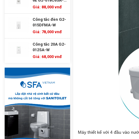
6E G2-018C6SA-
W
Giá: 88,000 vnđ
Công tắc đèn G2-
015DFMA-W
Giá: 78,000 vnđ
Công tắc 20A G2-
012SA-W
Giá: 68,000 vnđ
Máy thiết kế với 4 đầu vào nướ