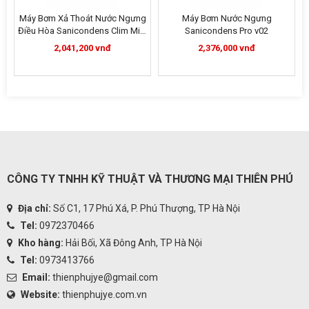
Máy Bơm Xả Thoát Nước Ngưng
Máy Bơm Nước Ngưng
Điều Hòa Sanicondens Clim Mini
Sanicondens Pro v02
S
2,041,200 vnđ
2,376,000 vnđ
CÔNG TY TNHH KỸ THUẬT VÀ THƯƠNG MẠI THIÊN PHÚ
Địa chỉ:
Số C1, 17 Phú Xá, P. Phú Thượng, TP Hà Nội
Tel:
0972370466
Kho hàng:
Hải Bối, Xã Đông Anh, TP Hà Nội
Tel:
0973413766
Email:
thienphujye@gmail.com
Website:
thienphujye.com.vn