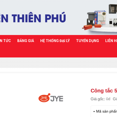
IN TỨC
BẢNG GIÁ
HỆ THỐNG ĐẠI LÝ
TUYỂN DỤNG
LIÊN H
Công tắc 
Giá gốc:
0đ
Gi
Mã sản phẩ