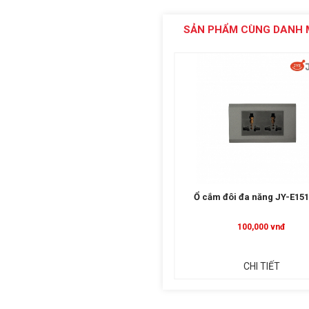
SẢN PHẨM CÙNG DANH 
Chiết áp quạt + Công tắc 2 phím 2
Ổ cắm đôi đa năng JY-E15
chiều JY- P55292
210,000 vnđ
100,000 vnđ
CHI TIẾT
CHI TIẾT