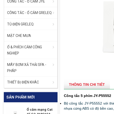
CÔNG TẮC - Ổ CẮM JYE
CÔNG TẮC - Ổ CẮM GRELEQ
TỦ ĐIỆN GRELEQ
MẶT CHE MƯA
Ổ & PHÍCH CẮM CÔNG
NGHIỆP
MÁY BƠM XẢ THẢI SFA -
PHÁP
THIẾT BỊ ĐIỆN KHÁC
THÔNG TIN CHI TIẾT
Công tắc 5 phím JY-P55552
SẢN PHẨM MỚI
Bộ công tắc JY-P55552 với thi
nhựa cứng ABS có độ bền cao, 
Ổ cắm mạng Cat