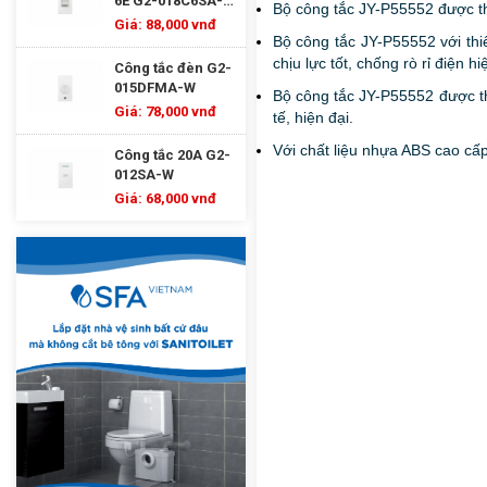
6E G2-018C6SA-
Bộ công tắc JY-P55552 được thi
W
Giá: 88,000 vnđ
Bộ công tắc JY-P55552 với thi
chịu lực tốt, chống rò rỉ điện
Công tắc đèn G2-
015DFMA-W
Bộ công tắc JY-P55552 được thi
Giá: 78,000 vnđ
tế, hiện đại.
Với chất liệu nhựa ABS cao cấ
Công tắc 20A G2-
012SA-W
Giá: 68,000 vnđ