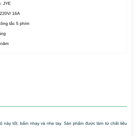
: JYE
 220V/ 16A
Công tắc 5 phím
ắng
 năm
độ nảy tốt, bấm nhạy và nhẹ tay. Sản phẩm được làm từ chất liệu