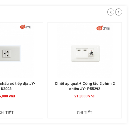
chấu có tiếp địa JY-
Chiết áp quạt + Công tắc 2 phím 2
K3003
chiều JY- P55292
5,000 vnđ
210,000 vnđ
CHI TIẾT
CHI TIẾT