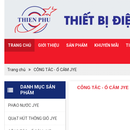
TRANG CHỦ
GIỚI THIỆU
SẢN PHẨM
KHUYẾN MÃI
T
Trang chủ
CÔNG TẮC - Ổ CẮM JYE
DANH MỤC SẢN
CÔNG TẮC - Ổ CẮM JYE
PHẨM
PHAO NƯỚC JYE
QUẠT HÚT THÔNG GIÓ JYE