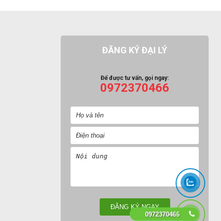
ĐĂNG KÝ ĐẠI LÝ
Để được tư vấn, gọi ngay:
0972370466
0972370466