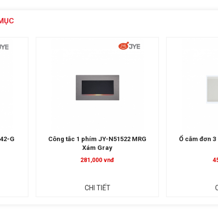
MỤC
142-G
Công tắc 1 phím JY-N51522 MRG
Ổ cắm đơn 3 
Xám Gray
281,000 vnđ
4
CHI TIẾT