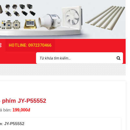
Ệ
HOTLINE: 0972370466
5 phím JY-P55552
á bán:
199,000đ
m: JY-P55552