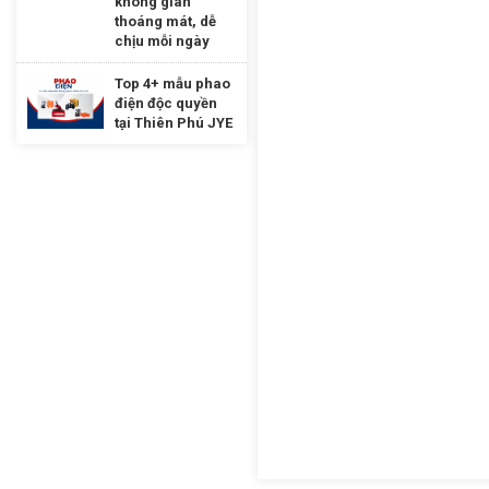
không gian
thoáng mát, dễ
chịu mỗi ngày
Top 4+ mẫu phao
điện độc quyền
tại Thiên Phú JYE