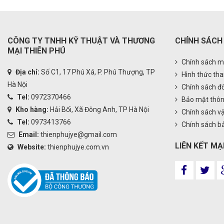
CÔNG TY TNHH KỸ THUẬT VÀ THƯƠNG
CHÍNH SÁCH
MẠI THIÊN PHÚ
Chính sách m
Địa chỉ:
Số C1, 17 Phú Xá, P. Phú Thượng, TP
Hình thức tha
Hà Nội
Chính sách đổ
Tel:
0972370466
Bảo mật thôn
Kho hàng:
Hải Bối, Xã Đông Anh, TP Hà Nội
Chính sách v
Tel:
0973413766
Chính sách b
Email:
thienphujye@gmail.com
LIÊN KẾT MẠ
Website:
thienphujye.com.vn