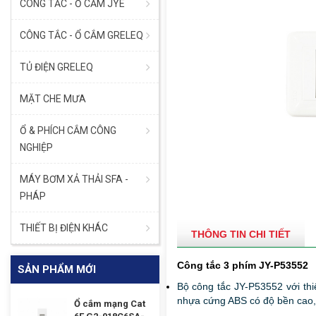
CÔNG TẮC - Ổ CẮM JYE
CÔNG TẮC - Ổ CẮM GRELEQ
TỦ ĐIỆN GRELEQ
MẶT CHE MƯA
Ổ & PHÍCH CẮM CÔNG
NGHIỆP
MÁY BƠM XẢ THẢI SFA -
PHÁP
THIẾT BỊ ĐIỆN KHÁC
THÔNG TIN CHI TIẾT
Công tắc 3 phím JY-P53552
SẢN PHẨM MỚI
Bộ công tắc JY-P53552 với thi
nhựa cứng ABS có độ bền cao, 
Ổ cắm mạng Cat