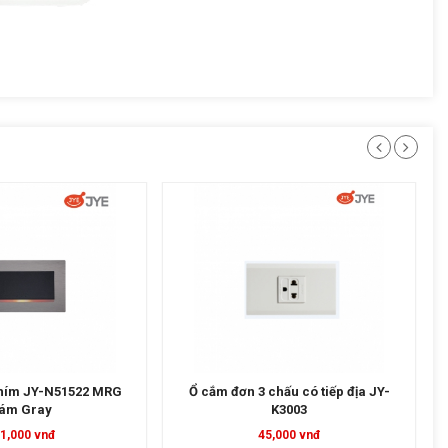
chấu có tiếp địa JY-
Chiết áp quạt + Công tắc 2 phím 2
K3003
chiều JY- P55292
5,000 vnđ
210,000 vnđ