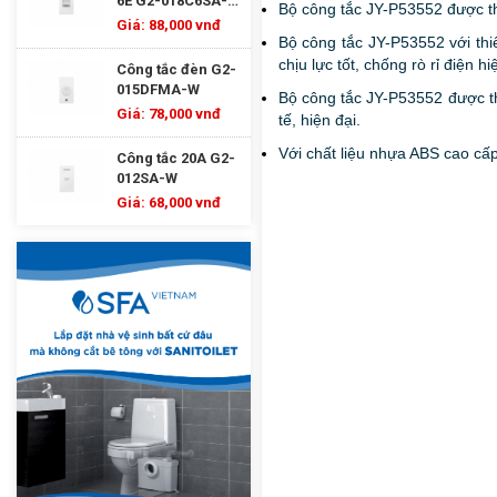
6E G2-018C6SA-
Bộ công tắc JY-P53552 được thiế
W
Giá: 88,000 vnđ
Bộ công tắc JY-P53552 với thi
chịu lực tốt, chống rò rỉ điện
Công tắc đèn G2-
015DFMA-W
Bộ công tắc JY-P53552 được thi
Giá: 78,000 vnđ
tế, hiện đại.
Với chất liệu nhựa ABS cao cấp
Công tắc 20A G2-
012SA-W
Giá: 68,000 vnđ