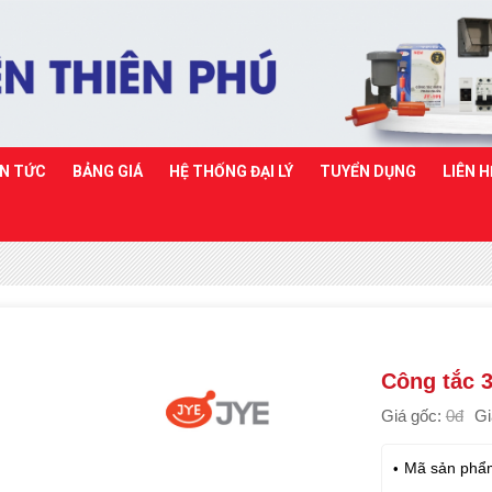
IN TỨC
BẢNG GIÁ
HỆ THỐNG ĐẠI LÝ
TUYỂN DỤNG
LIÊN H
Công tắc 
Giá gốc:
0đ
Gi
Mã sản phẩ