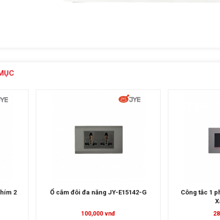
MỤC
142-G
Công tắc 1 phím JY-N51522 MRG
Ổ cắm đơn 3 
Xám Gray
281,000 vnđ
4