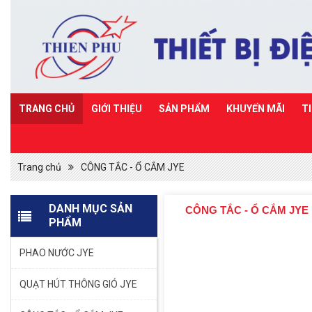
TRANG CHỦ
GIỚI THIỆU
SẢN PHẨM
KHUYẾN MÃI
T
Trang chủ
CÔNG TẮC - Ổ CẮM JYE
DANH MỤC SẢN
CÔNG TẮC - Ổ CẮM JYE
PHẨM
PHAO NƯỚC JYE
QUẠT HÚT THÔNG GIÓ JYE