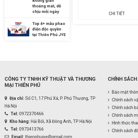
không gian
thoáng mát, dễ
chịu mỗi ngày
CHI TIẾT
CHI TIẾT
Top 4+ mẫu phao
điện độc quyền
tại Thiên Phú JYE
CÔNG TY TNHH KỸ THUẬT VÀ THƯƠNG
CHÍNH SÁCH
MẠI THIÊN PHÚ
Bảo mật thôn
Địa chỉ:
Số C1, 17 Phú Xá, P. Phú Thượng, TP
Chính sách v
Hà Nội
Chính sách b
Tel:
0972370466
Chính sách m
Kho hàng:
Hải Bối, Xã Đông Anh, TP Hà Nội
Hình thức tha
Tel:
0973413766
Chính sách đổ
Email:
thienphujye@gmail.com