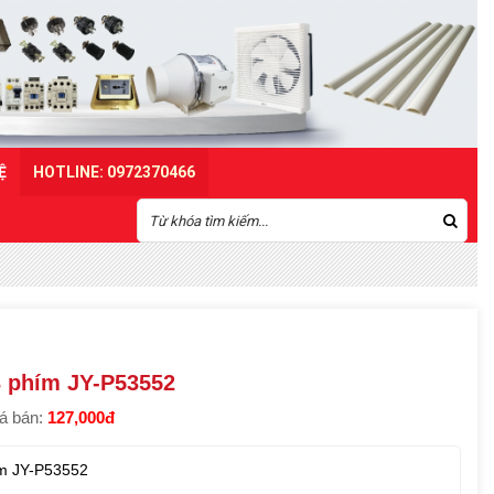
Ệ
HOTLINE: 0972370466
3 phím JY-P53552
á bán:
127,000đ
m JY-P53552