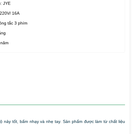
: JYE
 220V/ 16A
ông tắc 3 phím
ắng
 năm
độ nảy tốt, bấm nhạy và nhẹ tay. Sản phẩm được làm từ chất liệu