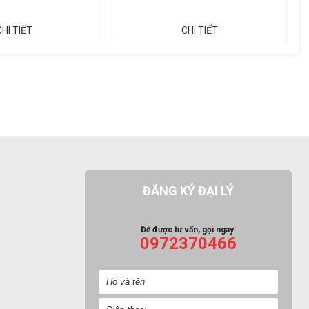
CHI TIẾT
CHI TIẾT
ĐĂNG KÝ ĐẠI LÝ
Để được tư vấn, gọi ngay:
0972370466