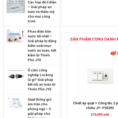
Các loại đế ổ điện
– Giải pháp an
toàn và thẩm mỹ
cho mọi công
trình
Phao điện bồn
nước tốt nhất –
SẢN PHẨM CÙNG DANH 
Giải pháp tự động
kiểm soát mực
nước an toàn, tiết
kiệm từ Thiên
Phú JYE
Ổ cắm công
nghiệp Locking
là gì? Giải pháp
kết nối an toàn từ
Thiên Phú JYE
Quạt thông gió
Chiết áp quạt + Công tắc 2 phím 2
Ổ cắm đôi đa năng JY-E15
âm trần cho
chiều JY- P55292
phòng ngủ – 5
giải pháp cho
210,000 vnđ
100,000 vnđ